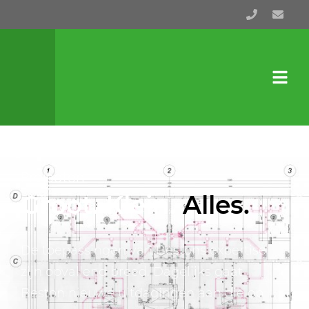
Projecten
Groot. Klein.
Alles.
De toepassingen van Bestons expertise
zijn opvallend breed. Dagelijks gaat
Beston nieuwe uitdagingen aan die op