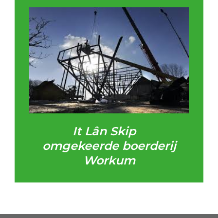
It
Lân Skip
omgekeerde boerderij
Workum